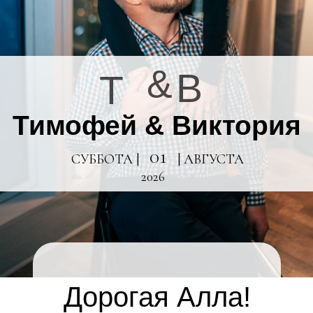
&
В
Т
Тимофей & Виктория
01
СУББОТА |
| АВГУСТА
2026
Дорогая Алла!