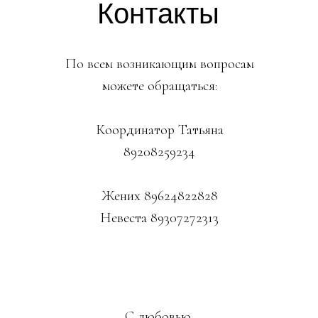
Контакты
По всем возникающим вопросам
можете обращаться:
Координатор Татьяна
89208259234
Жених 89624822828
Невеста 89307272313
С любовью,