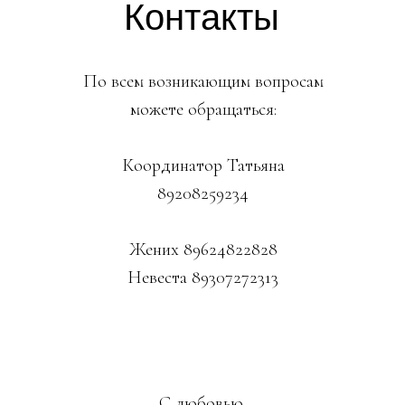
Контакты
По всем возникающим вопросам
можете обращаться:
Координатор Татьяна
89208259234
Жених 89624822828
Невеста 89307272313
С любовью,