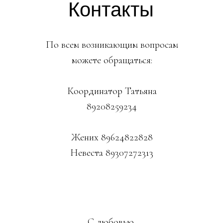
Контакты
По всем возникающим вопросам
можете обращаться:
Координатор Татьяна
89208259234
Жених 89624822828
Невеста 89307272313
С любовью,