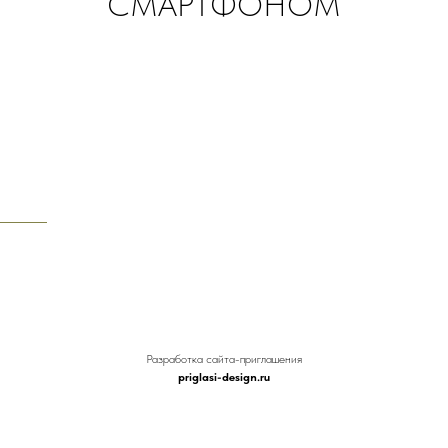
СМАРТФОНОМ
нут
секунд
Разработка сайта-приглашения
priglasi-design.ru