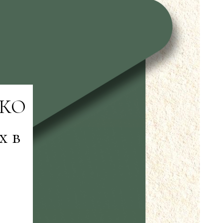
ЬКО
х в