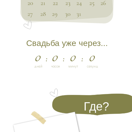
Свадьба уже через...
0
:
0
:
0
:
0
дней
часов
минут
секунд
Где?