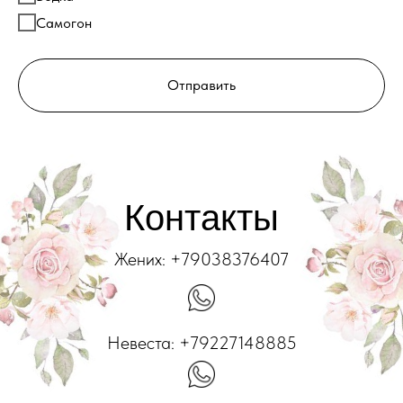
Самогон
Отправить
Контакты
Жених: +79038376407
Невеста: +79227148885